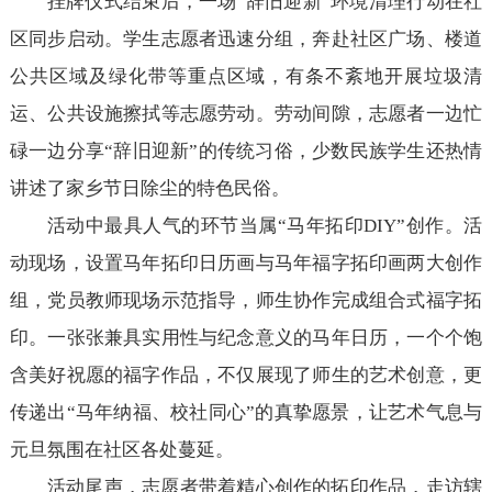
挂牌仪式结束后，一场“辞旧迎新”环境清理行动在社
区同步启动。学生志愿者迅速分组，奔赴社区广场、楼道
公共区域及绿化带等重点区域，有条不紊地开展垃圾清
运、公共设施擦拭等志愿劳动。劳动间隙，志愿者一边忙
碌一边分享“辞旧迎新”的传统习俗，少数民族学生还热情
讲述了家乡节日除尘的特色民俗。
活动中最具人气的环节当属“马年拓印DIY”创作。活
动现场，设置马年拓印日历画与马年福字拓印画两大创作
组，党员教师现场示范指导，师生协作完成组合式福字拓
印。一张张兼具实用性与纪念意义的马年日历，一个个饱
含美好祝愿的福字作品，不仅展现了师生的艺术创意，更
传递出“马年纳福、校社同心”的真挚愿景，让艺术气息与
元旦氛围在社区各处蔓延。
活动尾声，志愿者带着精心创作的拓印作品，走访辖