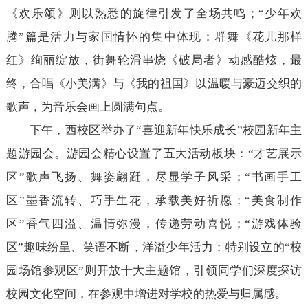
《欢乐颂》则以熟悉的旋律引发了全场共鸣；“少年欢
腾”篇是活力与家国情怀的集中体现：群舞《花儿那样
红》绚丽绽放，街舞轮滑串烧《破局者》动感酷炫，最
终，合唱《小美满》与《我的祖国》以温暖与豪迈交织的
歌声，为音乐会画上圆满句点。
下午，西校区举办了“喜迎新年快乐成长”校园新年主
题游园会。游园会精心设置了五大活动板块：“才艺展示
区”歌声飞扬、舞姿翩跹，尽显学子风采；“书画手工
区”墨香流转、巧手生花，承载美好祈愿；“美食制作
区”香气四溢、温情弥漫，传递劳动喜悦；“游戏体验
区”趣味纷呈、笑语不断，洋溢少年活力；特别设立的“校
园场馆参观区”则开放十大主题馆，引领同学们深度探访
校园文化空间，在参观中增进对学校的热爱与归属感。