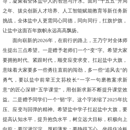
导，凝聚着全体盐中人的智慧与汗水。面对“十五五”开局
之年、拔尖创新人才培养、人工智能赋能教育等新任务新
挑战，全体盐中人更需同心同德，同向同行，扛旗护旗，
让盐中这面百年旗帜永远高高飘扬。
面向崭新的2026年，在前行的路上，王乃宁对全体师
生提出三点希望。一是赠予老师们一个“变”字。希望大家
要拥抱时代、紧跟时代，顺变应变求变。扛起盐中大旗，
意味着大家要多一些勇往直前的闯劲，多一些“追风去”的
勇气，要以盐中前辈王文荪校长“一字一句磨教案求新
意”的匠心深耕“五学课堂”，用创新求新不断提升课堂效
益。二是赠予同学们一个“韧”字。这个字浓缩了2025年抗
压、应变与回弹的精神。希望盐中学子扛起盐中大旗，要
提高认知水平，提升抱负水平，树立远大目标，积极向上
向前；要沉潜沉淀，厚积薄发；要静得下心、坐得住冷板