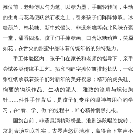
摊位前，老师傅以勺为笔、以糖为墨，手腕轻转间，生动
的生肖与花鸟便跃然石板之上，引来孩子们阵阵惊叹。冰
糖葫芦、棉花糖、新中式馒头、非遗米糕等南北风味齐聚
一堂，甜香四溢。孩子们手捧糖画、口含冰糖葫芦，笑靥
如花，在舌尖的甜蜜中品味着传统年俗的独特魅力。
手工体验区内，孩子们在家长和老师的指导下，亲手
尝试各类传统手工艺。拓印“福”字摊位前排起长队，一张
张红纸承载着孩子们对新年的美好祝愿；精巧的虎头鞋、
绚丽的钩织作品、生动的泥人、雅致的漆扇与螺钿胸
针……件件手作背后，是孩子们专注的眼神与用心的学
习，在“看、学、做”的过程中，匠心精神悄然扎根。
国旗台前，非遗展演精彩纷呈。淮剧选段唱腔婉转，
京剧表演功底扎实，古琴声悠远清雅，赢得台下掌声不