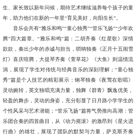
生、家长致以新年问候，期待艺术继续滋养每个孩子的童
年，助力他们在新的一年里“育见美好，向阳生长”。
音乐会共有“雅乐和鸣”“童心独秀”“管乐飞扬”“少年欢
腾”四大篇章。“雅乐和鸣”篇：二胡齐奏《红星歌》深情
款款，奏出少年的赤诚与担当，唢呐独奏《正月十五闹雪
灯》喜庆喧腾，大提琴齐奏《萱草花》《大鱼》则温情流
淌，展现了学生对传统与经典音乐的深刻理解；“童心独
秀”篇是个人技艺的精彩展示：钢琴独奏《夜莺在歌唱》
灵动婉转，英文独唱充满力量，独舞《群青》飘逸优美，
轻盈的舞步，灵动的身姿，充分彰显了日月路小学学生的
个性风采与艺术潜能；“管乐飞扬”篇将气势推向高潮：管
乐团合奏的四首曲目，从《动力摇滚》的激昂到《星火进
行曲》的雄壮，展现了团队的默契与力量，萨克斯齐奏