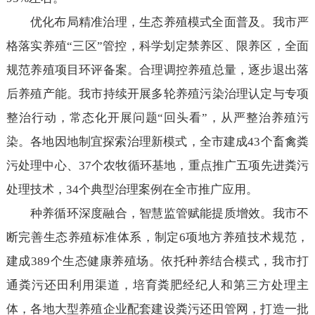
优化布局精准治理，生态养殖模式全面普及。我市严
格落实养殖“三区”管控，科学划定禁养区、限养区，全面
规范养殖项目环评备案。合理调控养殖总量，逐步退出落
后养殖产能。我市持续开展多轮养殖污染治理认定与专项
整治行动，常态化开展问题“回头看”，从严整治养殖污
染。各地因地制宜探索治理新模式，全市建成43个畜禽粪
污处理中心、37个农牧循环基地，重点推广五项先进粪污
处理技术，34个典型治理案例在全市推广应用。
种养循环深度融合，智慧监管赋能提质增效。我市不
断完善生态养殖标准体系，制定6项地方养殖技术规范，
建成389个生态健康养殖场。依托种养结合模式，我市打
通粪污还田利用渠道，培育粪肥经纪人和第三方处理主
体，各地大型养殖企业配套建设粪污还田管网，打造一批