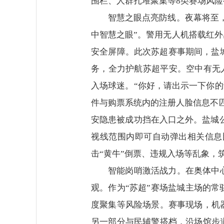
围栏、人群扎堆聚集等8类赛场风
智慧之眼点亮防线。夜幕将至
中智慧之眼”。警用无人机搭载红
安全屏障。此次苏超赛事期间，盐
务，全力护航苏超平安。空中有无
入场球迷。“你好，请出示一下你的
件与购票系统内的注册人脸信息不
安隐患被成功挡在入口之外。盐城公
视线范围内即可自动弹出相关信息
击“黄牛”倒票、违规入场等乱象，
智能岗哨激活战力。在奥体中
观。作为“苏超”赛场盐城主场的
度聚集等风险场景。赛事现场，机
另一部分与民辅警搭档，沿场馆步