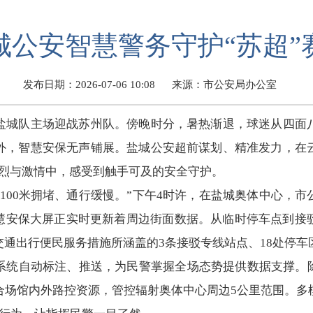
城公安智慧警务守护“苏超”
发布日期：2026-07-06 10:08
来源：市公安局办公室
上，盐城队主场迎战苏州队。傍晚时分，暑热渐退，球迷从四
外，智慧安保无声铺展。盐城公安超前谋划、精准发力，在
热烈与激情中，感受到触手可及的安全守护。
100米拥堵、通行缓慢。”下午4时许，在盐城奥体中心，
智慧安保大屏正实时更新着周边街面数据。从临时停车点到接
交通出行便民服务措施所涵盖的3条接驳专线站点、18处停
系统自动标注、推送，为民警掌握全场态势提供数据支撑。除
合场馆内外路控资源，管控辐射奥体中心周边5公里范围。多