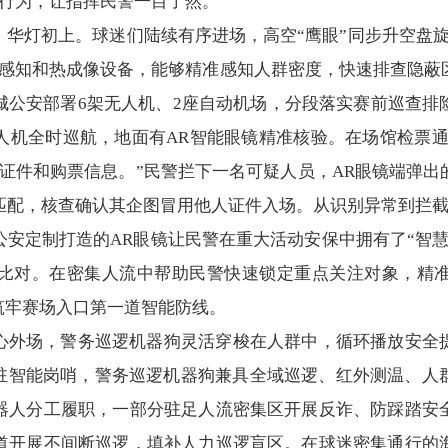
险行为，让指挥民警一目了然。
，华灯初上。球迷们陆续有序进场，高空“鹰眼”同步升空盘
外感知和热成像设备，能够精准感知人群密度，快速排查隐蔽
城公安部署6架无人机、2座自动机场，分段落实赛前巡查排
人机全时巡航，地面有AR智能眼镜精准核验。在场馆检票通
证件和购票信息。”民警拦下一名可疑人员，AR眼镜端弹
匹配，核查确认其企图冒用他人证件入场。从识别异常到拦截
安定制打造的AR眼镜让民警在重大活动安保中拥有了“智
比对。在密集人流中帮助民警快速锁定重点关注对象，精
筑牢赛场入口第一道智能防线。
心外场，警务巡逻机器狗灵活穿梭在人群中，循环播放安全
常驻智能岗哨，警务巡逻机器狗兼具全域巡逻、红外测温、人
器人分工履职，一部分驻足人流密集区开展反诈、防踩踏安
道开展不间断巡逻，填补人力巡逻盲区。在球迷密集通行的