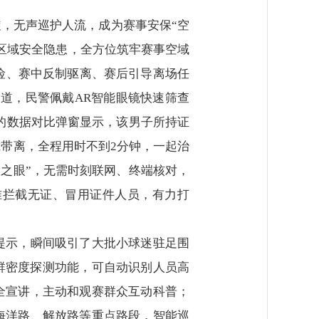
旋，无声巡护人流，成为赛事安保“空
区域安全隐患，全方位筑牢赛事空域
险、赛中反制驱离、赛后引导离场任
道，民警佩戴AR智能眼镜快速筛查
出的数据对比弹窗显示，该男子所持证
带离，全程用时不到2分钟，一起治
慧之眼”，无需时刻联网、终端核对，
准拦截无证、冒用证件人员，有力打
提示，瞬间吸引了大批小球迷驻足围
群密度探测功能，可自动识别人员高
全宣讲，主动和观赛群众互动科普；
海洋路、解放路等重点路段，智能巡