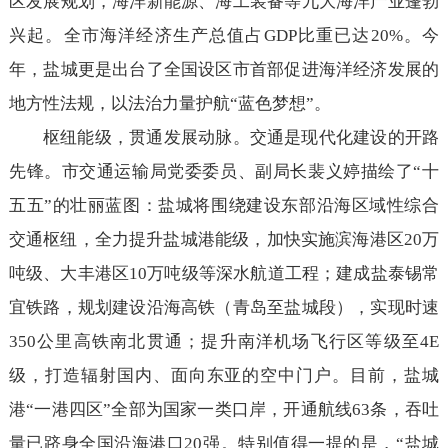
区发展规划，海洋新能源、海工装备等九大海洋产业蓬勃
兴起。全市海洋经济生产总值占GDP比重已达20%。今
年，盐城更是出台了全国设区市首部促进海洋经济发展的
地方性法规，以法治力量护航“蓝色梦想”。
枢纽能级，贯通发展动脉。交通是现代化建设的开路
先锋。市交通运输局党委委员、副局长裴义婷描绘了“十
五五”的壮丽蓝图：盐城将围绕建设东部沿海区域性综合
交通枢纽，全力提升盐城港能级，加快实施滨海港区20万
吨级、大丰港区10万吨级等深水航道工程；建成盐泰锡常
宜铁路，规划建设沿海高铁（青岛至盐城段），实现时速
350公里高铁南北贯通；提升南洋机场飞行区等级至4E
级，打造辐射国内、面向东亚的空中门户。目前，盐城
港“一港四区”全部为国家一类口岸，开通航线63条，吞吐
量已跻身全国沿海港口20强。特别值得一提的是，“盐城