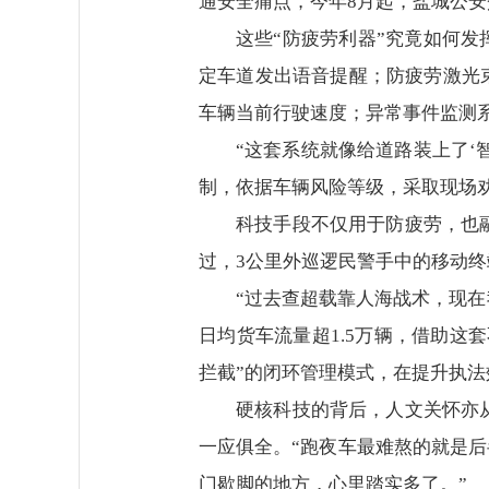
通安全痛点，今年8月起，盐城公安
这些“防疲劳利器”究竟如何
定车道发出语音提醒；防疲劳激光
车辆当前行驶速度；异常事件监测
“这套系统就像给道路装上了‘
制，依据车辆风险等级，采取现场
科技手段不仅用于防疲劳，也
过，3公里外巡逻民警手中的移动
“过去查超载靠人海战术，现在
日均货车流量超1.5万辆，借助这
拦截”的闭环管理模式，在提升执
硬核科技的背后，人文关怀亦从
一应俱全。“跑夜车最难熬的就是后
门歇脚的地方，心里踏实多了。”