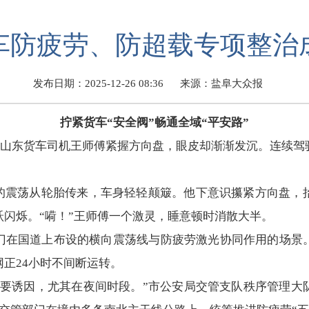
车防疲劳、防超载专项整治
发布日期：2025-12-26 08:36
来源：盐阜大众报
拧紧货车“安全阀”畅通全域“平安路”
口。山东货车司机王师傅紧握方向盘，眼皮却渐渐发沉。连续
奏的震荡从轮胎传来，车身轻轻颠簸。他下意识攥紧方向盘，
闪烁。“嗬！”王师傅一个激灵，睡意顿时消散大半。
门在国道上布设的横向震荡线与防疲劳激光协同作用的场景
正24小时不间断运转。
重要诱因，尤其在夜间时段。”市公安局交管支队秩序管理大