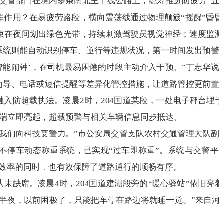
交管部门在境内多条南北主干线公路上，统筹推进防疲劳“五
发挥作用？在易疲劳路段，横向震荡线通过物理颠簸“摇醒”
束在夜间划出绿色光带，持续刺激驾驶员视觉神经；速度监
系统则能自动识别停车、逆行等违规状况，第一时间发出预警
智能闹钟’，在司机最易困倦的时段主动介入干预。”丁志华
劝导、电话或短信提醒等差异化管控措施，让道路管控更前置
融入防超载执法。凌晨2时，204国道某段，一处电子秤台
终端立即亮起，超载预警与相关车辆信息同步抵达。
我们向科技要警力。”市公安局交管支队农村交通管理大队副
套不停车动态称重系统，已实现“过车即称重”。系统与交警
法效率的同时，也有效保障了道路通行的顺畅有序。
未缺席。凌晨4时，204国道建湖段旁的“暖心驿站”依旧
半夜，以前困极了，只能把车停在路边将就睡一觉。”来自