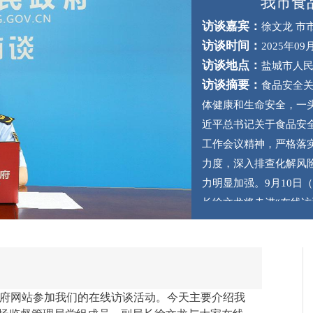
我市食
访谈嘉宾：
徐文龙 市
访谈时间：
2025年09月
访谈地点：
盐城市人
访谈摘要：
食品安全关
体健康和生命安全，一
近平总书记关于食品安
工作会议精神，严格落
力度，深入排查化解风
力明显加强。9月10日
长徐文龙将走进“在线
情况，并与网友互动交
府网站参加我们的在线访谈活动。今天主要介绍我