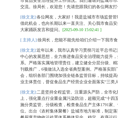
市食品安全治理提升工作情况。我们邀请到盐城市市
交流。徐局长，欢迎您！先请您跟我们的各位网友打
[徐文龙]:
各位网友，大家好！我是盐城市市场监督管
借此机会，也向长期以来一直关注、关心我市食品安
大家踊跃发言和提问。
[2025-09-10 15:02:41 ]
[ 主持人]:
徐局长，您能不能先给咱们介绍一下我市食
[徐文龙]:
近年以来，我市认真学习贯彻习近平总书记
中心的发展思想，全力推进食品安全治理能力提升，
系。严格落实属地管理责任，建立健全分层分级、精
刊载推广，6项做法入选全省典型案例。严格落实部
会，组织各部门围绕加强全链条监管目标，持续提高
业主体责任，督促食品生产经营企业全面落实“三类
[徐文龙]:
二是坚持全程监管。注重源头严防，全市化肥、
上，强化重点行业重金属污染防治，超额完成“十四五
施分类监管、分级检查，检查食品生产主体1791家、
位。出台《农村集体聚餐》盐城市地方标准，制定落
餐厨废弃物收运处置体系整体安全、稳定、有序运行