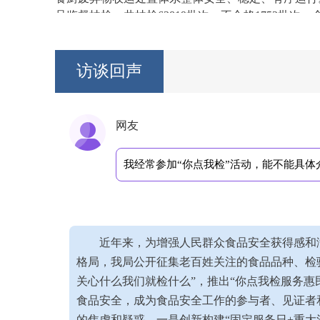
品监督抽检，共抽检63819批次，不合格1752批次
[徐文龙]:
三是突出问题治理。强化底线思维，坚持问
项整治行动，依法打击违法违规行为。聚焦食品领域
访谈回声
使用添加剂等突出问题，组织开展农产品质量安全提
质量安全提升等专项行动，共查办食品违法案件2099
[徐文龙]:
四是注重综合施策。强化宣传引导，举办全
网友
赠抽检合格备份食品价值达16万余元，推动食品法
监督，开发运用“食安盐城 你点我检”平台，发布10
我经常参加“你点我检”活动，能不能具
新闻媒体监督，努力营造食品安全社会治理良好氛围
[ 主持人]:
网友平安提问：能否请局长介绍一下，今年
哪些措施？
[2025-09-10 15:14:25 ]
近年来，为增强人民群众食品安全获得感和
[徐文龙]:
一是压实市场及经营者主体责任。对全市26
格局，我局公开征集老百姓关注的食品品种、检
发布《致广大农贸（农批）市场开办者、食用农产品
者、经营户签订农产品质量安全协议，完善风险管控
关心什么我们就检什么”，推出“你点我检服务惠
动主体责任落实。
[2025-09-10 15:16:16 ]
食品安全，成为食品安全工作的参与者、见证者
的焦虑和疑惑。一是创新构建“固定服务日+重大