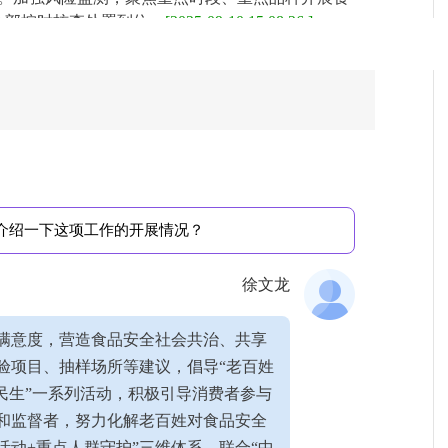
，全部按时核查处置到位。
[2025-09-10 15:08:26 ]
题导向，靶向治理，深入开展食品安全突出问题专
掺杂掺假、以次充好、幽灵外卖、违法广告、非法
升、“校园餐”治理、农村假冒伪劣食品整治、餐饮
起。
[2025-09-10 15:10:24 ]
民营养周、科普日等活动，向社会公益事业团体捐
律法规进学校、进医院、进社区、进企业。强化社会
00余批次检验结果。强化企业“吹哨人”、社会公众、
体介绍一下这项工作的开展情况？
。
[2025-09-10 15:12:02 ]
市场监管局在加强农产品质量安全监管方面采取了
徐文龙
满意度，营造食品安全社会共治、共享
3个农贸（农批）市场全面实行挂钩联系制度，张贴
验项目、抽样场所等建议，倡导“老百姓
经营者的一封信》，组织农贸（农批）市场开办
清单，督促落实进货查验、索证索票制度，全力推
民生”一系列活动，积极引导消费者参与
和监督者，努力化解老百姓对食品安全
活动+重点人群守护”三维体系，联合“中