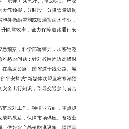
试，确保工况良好、油电充足。应急
合天气预报，分时段、分降雪量级制
实施补撒融雪剂或喷洒盐卤水作业，
提升除雪效率，全力保障道路通行安
应急预案，科学部署警力，加密巡逻
急难愁盼问题；针对校园周边高峰时
；在高速公路、国省道干线公路、城
托“平安盐城”新媒体联盟发布寒潮预
气安全出行知识，引导交通参与者合
防范应对工作。种植业方面，重点抓
收成熟果蔬，保障市场供应。畜牧业
面，做好水产养殖防逃设施、塘埂等