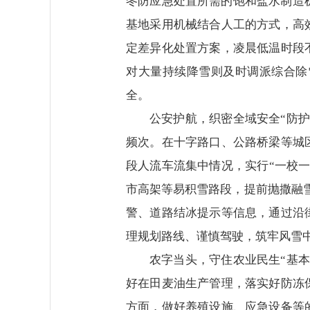
冬防应急处置所需的饱和盐水制造
基地采用机械结合人工的方式，高
定差异化处置方案，凌晨低温时段
对大量持续降雪则及时调派综合除
全。
公安护航，织密全域安全“防
频次。在十字路口、公路桥梁等城
段人流车流集中情况，实行“一校
市高架等易积雪路段，提前抛撒融雪
警、道路结冰提示等信息，通过沿
理规划路线、谨慎驾驶，筑牢风雪
农字当头，守住农业民生“基
好在田麦油生产管理，落实好防冻
方面，做好养殖设施、应急设备等