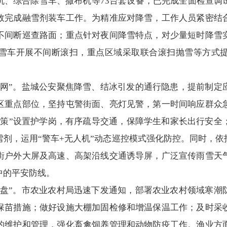
机、综合除雪车、撒布机等73台套设备，已完成全面检查调
效完成融雪剂装车工作。为精准应对降雪，工作人员紧密结
不间断巡查路面；重点针对夜间降雪特点，对少量短时降雪
雪车开展不间断滚扫，重点区域采取联合滚扫抛雪等方式
护网”。盐城公安聚焦降雪、结冰引发的通行隐患，提前制定
区重点部位，坚持屯警街面、亮灯见警，第一时间响应群众
一策”设置护学岗，有序疏导交通，保障学生和家长出行安全
剂，运用“警车+无人机”动态巡控模式强化防控。同时，依
街户外大屏及高速、高架沿线交通诱导屏，广泛宣传雨雪天
中的平安防线。
本盘”。市农业农村局迅速下发通知，部署农业农村领域寒潮
保苗措施；做好设施大棚加固检修和增温保温工作；及时采
的维护和管理，强化畜禽饲养管理和动物防疫工作。渔业方