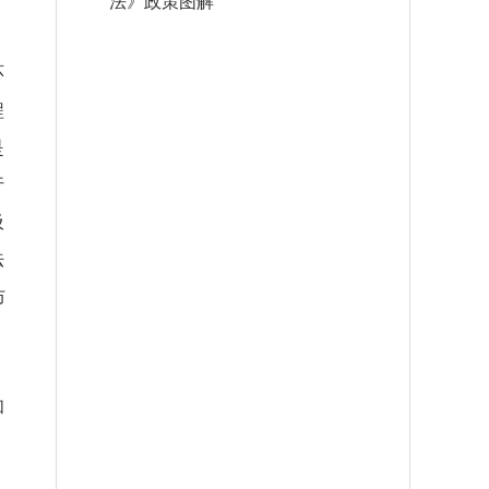
法》政策图解
环
程
是
行
圾
法
防
和