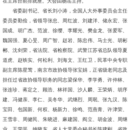
在主席台前排就座。大会由杨岳主持。
省委副书记、省长刘小涛，全国人大外事委员会主任
委员娄勤俭，省领导张忠、周红波、刘建洋、储永宏、张
国成、胡广杰、范波、徐缨、李耀光、樊金龙、张爱军、
魏国强、夏心旻、周广智、赵岩、陈忠伟、马士光、胡彬
郴、沈剑荣，省法院、省检察院、武警江苏省总队领导夏
道虎、赵铁实、何松利、刘海文、王红卫，民革中央专职
副主席陈星莺，南京市政协领导张宝娟，正省级老同志及
担任过省政协领导职务的同志梁保华、李学勇、许仲林、
张连珍、蒋定之、顾浩、林祥国、沙人麟、王荣炳、胡序
建、冯健亲、李仁、吴冬华、武继烈、周珉、张九汉、陈
宝田、包国新、何权、杨新力、徐鸣、范燕青、许津荣、
王雪非、周健民、朱晓进、麻建国、阎立、胡金波、周继
业、王荣平、姚晓东，省人大常委会秘书长陈建刚，省政