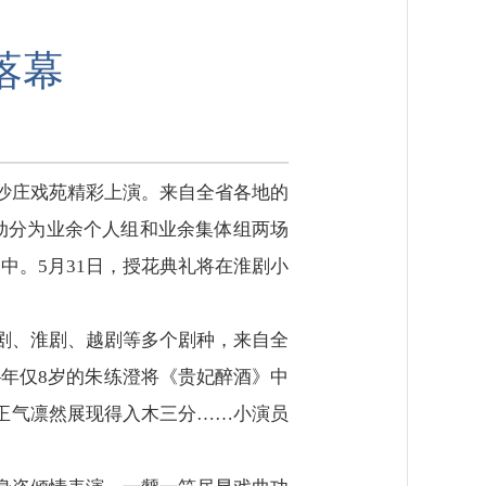
落幕
镇沙庄戏苑精彩上演。来自全省各地的
动分为业余个人组和业余集体组两场
中。5月31日，授花典礼将在淮剧小
锡剧、淮剧、越剧等多个剧种，来自全
—年仅8岁的朱练澄将《贵妃醉酒》中
正气凛然展现得入木三分……小演员