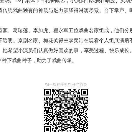
力登场。18个集体节目轮番献艺，小演员们以婉转唱腔、灵
将传统戏曲独有的神韵与魅力演绎得淋漓尽致。台下掌声、
董源、葛瑞莲、李加虎、翟永军五位戏曲名家组成，他们分
开透明。京剧名家、梅花奖得主李奕洁在观看个人组展演后
。她希望小演员们认真做好喜欢的事，享受过程、快乐成长。
中种下戏曲种子，助力了戏曲传承。
扫一扫在手机打开当前页