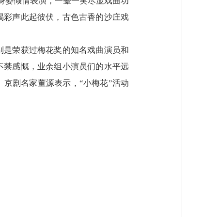
动身姿倾情表演，一颦一笑尽显戏曲功
喝彩声此起彼伏，古色古香的沙庄戏
别是荣获过梅花奖的知名戏曲演员和
不禁感慨，业余组小演员们的水平远
京剧名家董源表示，“小梅花”活动