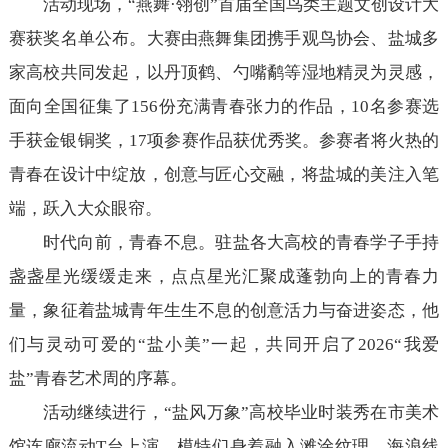
活动现场，“燕舞·翎创”首届全国鸟类主题文创设计大
赛获奖名单公布。大赛由燕舞集团携手观鸟协会、盐城多
家高校共同发起，以丹顶鹤、勺嘴鹬等湿地精灵为灵感，
面向全国征集了156份充满青春张力的作品，10名参赛选
手获金银铜奖，17项参赛作品获优秀奖。参赛者将火热的
青春在设计中绽放，创意与匠心交融，将盐城的美注入笔
端，跃入大众眼帘。
时代向前，青春不息。驻盐各大高校的青春学子手持
盏盏星光缓缓走来，点点星光汇聚成蓬勃向上的青春力
量，象征着盐城青年生生不息的创意活力与奋进姿态，他
们与灵动可爱的“盐小美”一起，共同开启了2026“我爱
盐”青春艺术周的序幕。
活动继续进行，“盐风万象”高校毕业时装秀在市美术
馆连廊流动T台上演。模特们身着融入滩涂纹理、海浪线