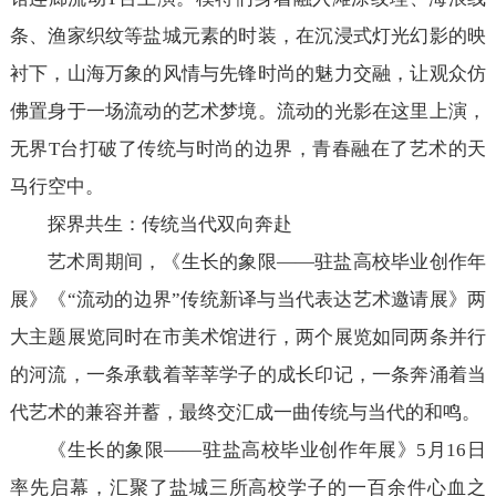
条、渔家织纹等盐城元素的时装，在沉浸式灯光幻影的映
衬下，山海万象的风情与先锋时尚的魅力交融，让观众仿
佛置身于一场流动的艺术梦境。流动的光影在这里上演，
无界T台打破了传统与时尚的边界，青春融在了艺术的天
马行空中。
探界共生：传统当代双向奔赴
艺术周期间，《生长的象限——驻盐高校毕业创作年
展》《“流动的边界”传统新译与当代表达艺术邀请展》两
大主题展览同时在市美术馆进行，两个展览如同两条并行
的河流，一条承载着莘莘学子的成长印记，一条奔涌着当
代艺术的兼容并蓄，最终交汇成一曲传统与当代的和鸣。
《生长的象限——驻盐高校毕业创作年展》5月16日
率先启幕，汇聚了盐城三所高校学子的一百余件心血之