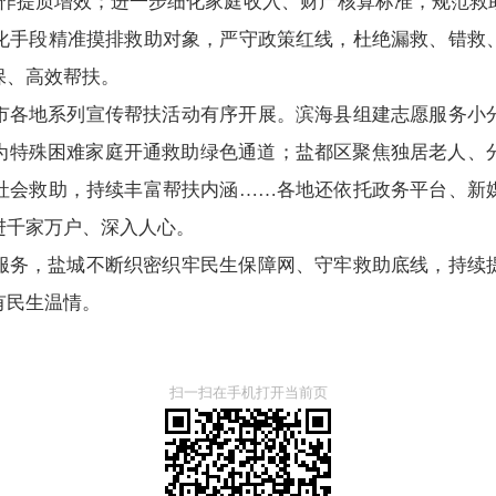
工作提质增效；进一步细化家庭收入、财产核算标准，规范救
化手段精准摸排救助对象，严守政策红线，杜绝漏救、错救
保、高效帮扶。
市各地系列宣传帮扶活动有序开展。滨海县组建志愿服务小
，为特殊困难家庭开通救助绿色通道；盐都区聚焦独居老人、
社会救助，持续丰富帮扶内涵……各地还依托政务平台、新
进千家万户、深入人心。
服务，盐城不断织密织牢民生保障网、守牢救助底线，持续
有民生温情。
扫一扫在手机打开当前页