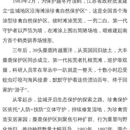
1983年2月，为保护越冬丹顶鹤，江苏省政府批复建
立“盐城地区沿海滩涂珍禽自然保护区”，这是全国首个海
涂型珍禽自然保护区。彼时滩涂荒芜，一穷二白。第一代
守护者以芦箔为墙，在滩涂上围出简陋场地，艰难建起南
方首个鹤类驯养场雏形。
三年后，39头麋鹿跨越重洋，从英国回归故土，大丰
麋鹿保护区同步成立。第一代拓荒者扎根荒滩，巡护靠双
腿，科研人员常在草丛中一趴就是一整天，十数小时忍受
蚊虫叮咬与海风侵袭，默默守护着这些漂泊百年、终于回
家的“游子”。
从零起步，盐城开启生态保护的探索之路。珍禽保护
区依托“人防+技防”立体守护，持续修复湿地，为珍禽营
造安居家园；麋鹿保护区则聚焦引种扩群、行为重塑与野
化放归，推动种群数量大幅跃升。1992年、1997年，两个