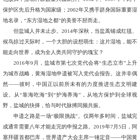
保护区先后升格为国家级；2002年又携手跻身国际重要湿
地名录，“东方湿地之都”的美誉不胫而走。
但盐城人并未止步。2014年深秋，当盐蒿铺成红毯、
候鸟掠过天际时，一个大胆的设想萌生：这片湿地，能不
能走向世界，成为全人类共同守护的瑰宝？
2016年9月，盐城市第七次党代会将“生态立市”上升
为城市战略，黄海湿地申遗被写入党代会报告。这并非偶
然——彼时，中国正以前所未有的力度推进生态文明建
设。从“靠海吃海”到“护海养海”，从地方保护到全球视
野，盐城的抉择，恰与时代脉搏同频共振。
申遗之路是一场“极限挑战”。仅两年多时间，盐城完
成通常需要八年才能走完的申报之路。2019年7月5日，阿
塞拜疆首都巴库，世界遗产大会主席一锤定音——中国黄