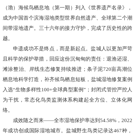
（渤）海候鸟栖息地（第一期）列入《世界遗产名录》，
成为中国首个滨海湿地类型世界自然遗产、全球第二个潮
间带湿地遗产。三十六年的接力守护，完成了历史性的跨
越。
申遗成功不是终点，而是新起点。盐城人以更加严苛
且科学的保护举措，回应这份沉甸甸的责任：退渔还湿、
滩涂整治、岸线生态修复持续推进；条子泥720亩高潮位
栖息地科学打造，补齐候鸟栖息短板，盐城湿地修复案例
入选“生物多样性100+全球典型案例”；封闭式管控严控人
为干扰，常态化鸟类监测体系构建起全方位、立体化网
络。
成效随之而来——全市湿地保护率达到54.58%，2022
年成功创成国际湿地城市。盐城野生鸟类记录达467种，