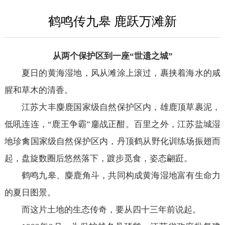
鹤鸣传九皋 鹿跃万滩新
从两个保护区到一座“世遗之城”
夏日的黄海湿地，风从滩涂上滚过，裹挟着海水的咸
腥和草木的清香。
江苏大丰麋鹿国家级自然保护区内，雄鹿顶草裹泥，
低吼连连，“鹿王争霸”鏖战正酣。百里之外，江苏盐城湿
地珍禽国家级自然保护区内，丹顶鹤从野化训练场振翅而
起，盘旋数圈后悠然落下，踱步觅食，姿态翩跹。
鹤鸣九皋、麋鹿角斗，共同构成黄海湿地富有生命力
的夏日图景。
而这片土地的生态传奇，要从四十三年前说起。