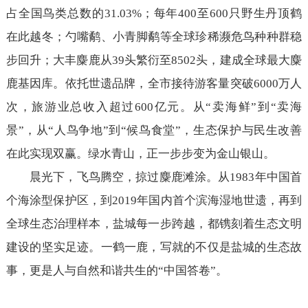
占全国鸟类总数的31.03%；每年400至600只野生丹顶鹤
在此越冬；勺嘴鹬、小青脚鹬等全球珍稀濒危鸟种种群稳
步回升；大丰麋鹿从39头繁衍至8502头，建成全球最大麋
鹿基因库。依托世遗品牌，全市接待游客量突破6000万人
次，旅游业总收入超过600亿元。从“卖海鲜”到“卖海
景”，从“人鸟争地”到“候鸟食堂”，生态保护与民生改善
在此实现双赢。绿水青山，正一步步变为金山银山。
晨光下，飞鸟腾空，掠过麋鹿滩涂。从1983年中国首
个海涂型保护区，到2019年国内首个滨海湿地世遗，再到
全球生态治理样本，盐城每一步跨越，都镌刻着生态文明
建设的坚实足迹。一鹤一鹿，写就的不仅是盐城的生态故
事，更是人与自然和谐共生的“中国答卷”。