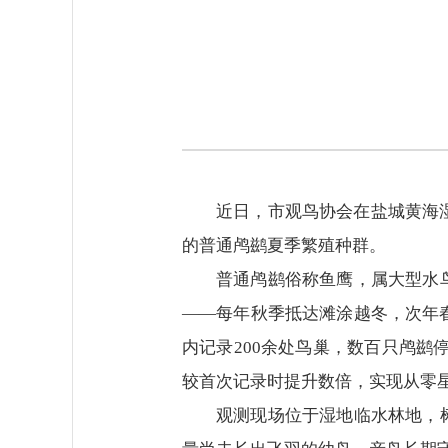
近日，市观鸟协会在盐城黄海
的普通鸬鹚夏季繁殖种群。
普通鸬鹚俗称鱼鹰，属大型水
——每年秋季抵达滩涂越冬，次年春
内记录200余处鸟巢，数百只鸬鹚停
较首次记录时提升数倍，实现从零
观测现场位于湿地临水林地，