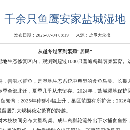
千余只鱼鹰安家盐城湿地
发布日期：2026-07-04 08:19
来源：盐阜大众报
从越冬过客到繁殖“居民”
湿地生态修复区内，观测到超过1000只普通鸬鹚筑巢繁育
鸟，善潜水捕鱼，是湿地生态系统中典型的食鱼鸟类。长期
季全部北迁，夏季几乎从未留存。2024年，盐城湿地保
留繁育；2025年种群小幅上升，巢区范围有所扩张；2026
星留居到大规模稳定繁育的跨越。
树木枝杈间分布大量鸟巢。成年鸬鹚轮流外出下水捕食鱼虾