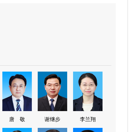
唐 敬
谢继步
李兰翔