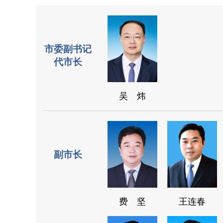
市委副书记
代市长
吴 炜
副市长
费 坚
王连春