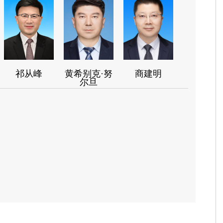
祁从峰
黄希别克·努
商建明
尔旦