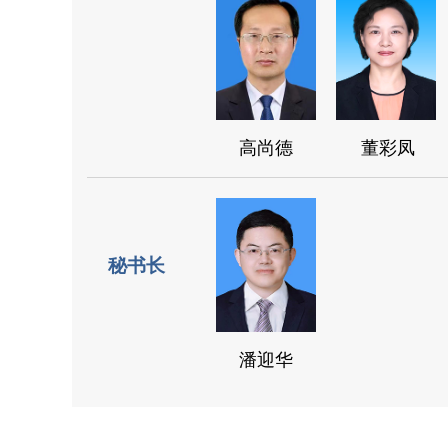
高尚德
董彩凤
秘书长
潘迎华