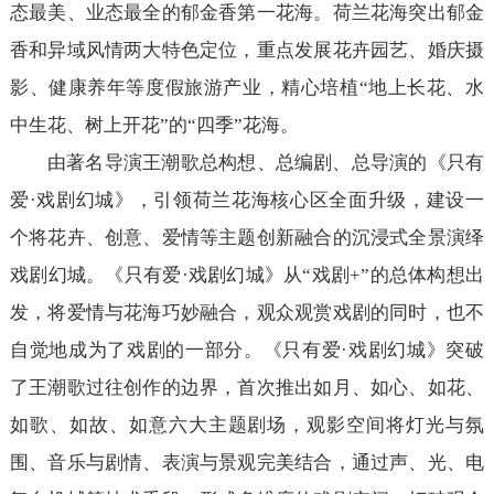
态最美、业态最全的郁金香第一花海。荷兰花海突出郁金
香和异域风情两大特色定位，重点发展花卉园艺、婚庆摄
影、健康养年等度假旅游产业，精心培植“地上长花、水
中生花、树上开花”的“四季”花海。
由著名导演王潮歌总构想、总编剧、总导演的《只有
爱·戏剧幻城》，引领荷兰花海核心区全面升级，建设一
个将花卉、创意、爱情等主题创新融合的沉浸式全景演绎
戏剧幻城。《只有爱·戏剧幻城》从“戏剧+”的总体构想出
发，将爱情与花海巧妙融合，观众观赏戏剧的同时，也不
自觉地成为了戏剧的一部分。《只有爱·戏剧幻城》突破
了王潮歌过往创作的边界，首次推出如月、如心、如花、
如歌、如故、如意六大主题剧场，观影空间将灯光与氛
围、音乐与剧情、表演与景观完美结合，通过声、光、电