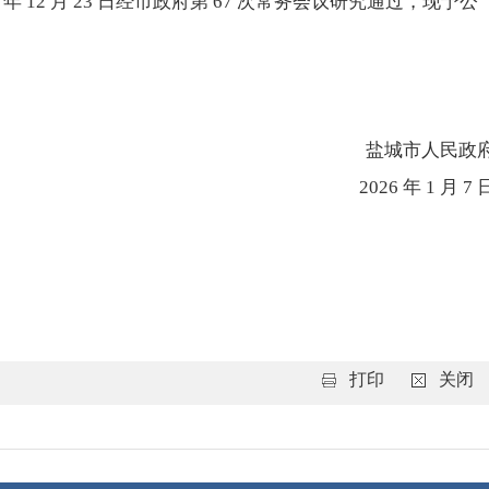
12 月 23 日经市
政府第
67
次常务会议研究通过，现予公
盐城市人民政
2026 年 1 月 7 
打印
关闭