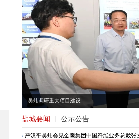
盐城要闻
公示公告
严汉平吴炜会见金鹰集团中国纤维业务总裁张